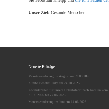
Sie Sebastian Kneipp und
die fünf Säulen de
Unser Ziel:
Gesunde Menschen!
Neueste Beiträge
Monatswanderung im August am 09.08.2026
Zumba Benefiz Party am 24.10.2026
Abfahrtszeiten für unsere Urlaubsfahrt nach Kärnten vom
21.06.2026 bis 27.06.2026
Monatswanderung im Juni am 14.06.2026