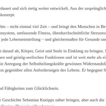
auert und sich stetig weiter entwickelt. Aus der ursprünglic
skonzept.
ichts – nicht einmal viel Zeit – und bringt den Menschen in
system, umfassende Fitness, überdurchschnittliche Stressres
d, jede Lebenseinstellung – und gleichermaßen für Gesunde u
lt darauf ab, Körper, Geist und Seele in Einklang zu bringen.
hen und geistig-seelischen Funktionen und ist weit mehr als e
die Anregung der Selbstheilungskräfte gewinnen Widerstandsf
ion gegenüber allen Anforderungen des Lebens. Er begegnet S
nd Fähigkeiten zum Glücklichsein.
ie Geschichte Sebastian Kneipps näher bringen, aber auch die