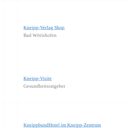
Kneipp-Verlag Shop
Bad Wörishofen
Kneipp-Visite
Gesundheitsratgeber
KneippbundHotel im Kneipp-Zentrum