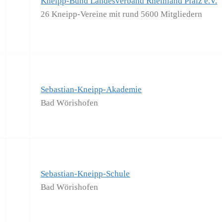
Kneipp-Bund Landesverband Rheinland Pfalz e.V.
26 Kneipp-Vereine mit rund 5600 Mitgliedern
Sebastian-Kneipp-Akademie
Bad Wörishofen
Sebastian-Kneipp-Schule
Bad Wörishofen