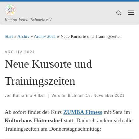
Zum Inhalt springen
Search
Me
Kneipp-Verein Schmelz e.V.
Start
»
Archiv
»
Archiv 2021
»
Neue Kursorte und Trainingszeiten
ARCHIV 2021
Neue Kursorte und
Trainingszeiten
von
Katharina Hilker
|
Veröffentlicht am
19. November 2021
Ab sofort findet der Kurs
ZUMBA Fitness
mit Sara im
Kulturhaus Hüttersdorf
statt. Dadurch ändern sich alle
Trainingszeiten am Donnerstagnachmittag: