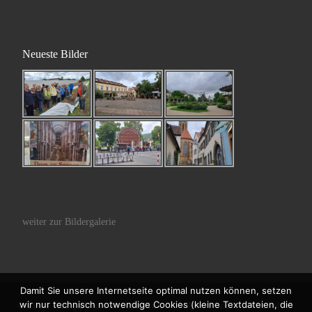
Neueste Bilder
weiter zur Bildergalerie
Damit Sie unsere Internetseite optimal nutzen können, setzen
wir nur technisch notwendige Cookies (kleine Textdateien, die
© 2026
Kneipp-Verein Schmelz e.V.
– Alle Rechte vorbehalten