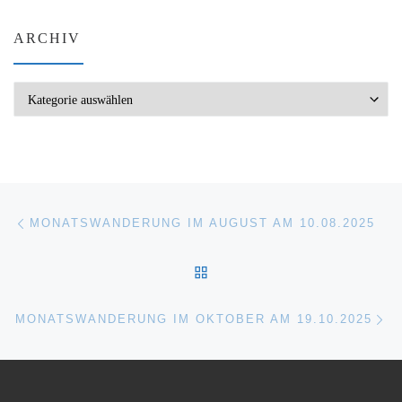
ARCHIV
Archiv
Beitragsnavigation
Vorheriger Beitrag
MONATSWANDERUNG IM AUGUST AM 10.08.2025
ZURÜCK ZUR BEITRAGSL
Nä
MONATSWANDERUNG IM OKTOBER AM 19.10.2025